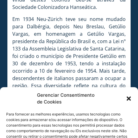
Sociedade Colonizadora Hanseática.
Em 1934 Neu-Zürich teve seu nome mudado
para Dalbérgia, depois Neu Breslau, Getúlio
Vargas, em homenagem a Getúlio Vargas,
presidente da República do Brasil e, com a Lei nº
133 da Assembleia Legislativa de Santa Catarina,
foi criado o município de Presidente Getúlio em
30 de dezembro de 1953, tendo a instalação
ocorrido a 10 de fevereiro de 1954. Mais tarde,
descendentes de italianos passaram a ocupar a
região. Essa diversidade reflete na cultura do
município, onde a maioria dos moradores é
Gerenciar Consentimento
composta por pequenos agricultores.
de Cookies
ERRATA:
Divulgamos nesta manhã que a cidade
Para fornecer as melhores experiências, usamos tecnologias como
homenageada seria Monte Castelo. Este
cookies para armazenar e/ou acessar informações do dispositivo. O
consentimento para essas tecnologias nos permitirá processar dados
município será o próximo a ser reverenciado
como comportamento de navegação ou IDs exclusivos neste site. Não
pelo clube.
consentir ou retirar o consentimento pode afetar negativamente certos