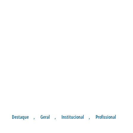
Destaque
,
Geral
,
Institucional
,
Profissional
HOMENAGEM A PRESIDENTE