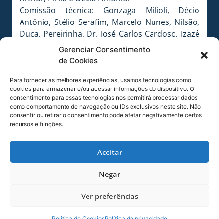
Comissão técnica: Gonzaga Milioli, Décio
Antônio, Stélio Serafim, Marcelo Nunes, Nilsão,
Duca, Pereirinha, Dr. José Carlos Cardoso, Izazé
e Báu. Diretoria: Flávio Félix, Lourival Amorim,
Gerenciar Consentimento
Ronaldo Hipólito, João Carlos Dias e Vilmar
de Cookies
Reinert.
Para fornecer as melhores experiências, usamos tecnologias como
cookies para armazenar e/ou acessar informações do dispositivo. O
consentimento para essas tecnologias nos permitirá processar dados
FOTO:
Jamira Furlani / AVAÍ F.C.
como comportamento de navegação ou IDs exclusivos neste site. Não
COMPARTILHE ESSA NOTÍCIA
consentir ou retirar o consentimento pode afetar negativamente certos
recursos e funções.
MAIS NOTÍCIAS
Aceitar
Negar
Ver preferências
Politica de Cookies
Política de privacidade