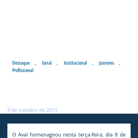
Destaque
,
Geral
,
Institucional
,
Juniores
,
Profissional
HOMENAGEM AOS
CAMPEÕES DE 97
Postado por:
Alceu Atherino Neves
9 de outubro de 2013
O Avaí homenageou nesta terça-feira, dia 8 de