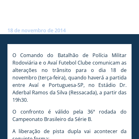
HORÁRIOS DAS LIBERAÇÕES
DE PISTAS
Postado por:
André Palma Ribeiro
18 de novembro de 2014
O Comando do Batalhão de Polícia Militar
Rodoviária e o Avaí Futebol Clube comunicam as
alterações no trânsito para o dia 18 de
novembro (terça-feira), quando haverá a partida
entre Avaí e Portuguesa-SP, no Estádio Dr.
Aderbal Ramos da Silva (Ressacada), a partir das
19h30.
O confronto é válido pela 36ª rodada do
Campeonato Brasileiro da Série B.
A liberação de pista dupla vai acontecer da
seguinte forma: