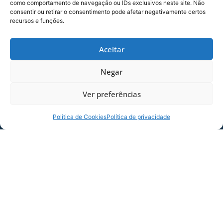
acima estabelecidos, pelos motivos já expostos.
como comportamento de navegação ou IDs exclusivos neste site. Não
consentir ou retirar o consentimento pode afetar negativamente certos
Evite filas. Vá com antecedência ao estádio!
recursos e funções.
COMPARTILHE ESSA NOTÍCIA
Aceitar
Negar
MAIS NOTÍCIAS
Ver preferências
Politica de Cookies
Política de privacidade
SERVIÇO DE JOGO: AVAÍ X CRB-AL, PELA
21ª RODADA DA SÉRIE B
Dias dos Pais vem aí, e na terça-feira (11/08)