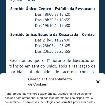
Sentido Único: Centro – Estádio da Ressacada
Das 18h00 às 18h20
Das 18h35 às 18h55
Das 19h10 às 19h30
Sentido único: Estádio da Ressacada – Centro
Das 21h45 as 22h00
Das 23h05 as 23h25
Das 23h35 as 23h55
Ressaltamos que o 1º horário de liberação do
trânsito em sentido único, após a realização da
partida, foi definido de acordo com as
possibilidades, em decorrência da conciliação
Gerenciar Consentimento
desta medida com os horários dos vôos que
de Cookies
partem do Aeroporto Hercílio Luz neste
período. Desta forma, solicitamos a
Para fornecer as melhores experiências, usamos tecnologias como
cookies para armazenar e/ou acessar informações do dispositivo. O
compreensão de todos em relação aos horários
consentimento para essas tecnologias nos permitirá processar dados