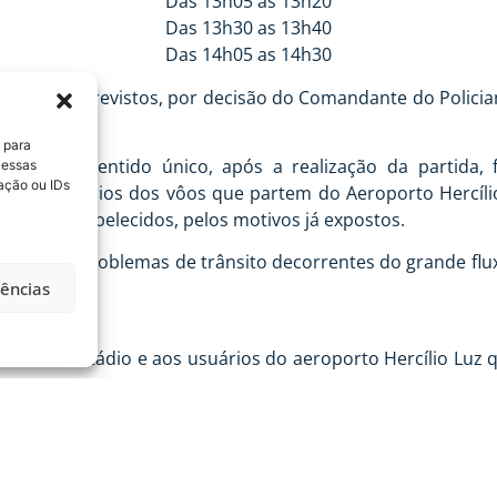
Das 13h05 as 13h20
Das 13h30 as 13h40
Das 14h05 as 14h30
 horários previstos, por decisão do Comandante do Polic
 para
nsito em sentido único, após a realização da partida, f
 essas
ação ou IDs
m os horários dos vôos que partem do Aeroporto Hercílio
acima estabelecidos, pelos motivos já expostos.
imizar os problemas de trânsito decorrentes do grande flu
rências
guirão ao Estádio e aos usuários do aeroporto Hercílio Lu
ireção, pedimos paciência e compreensão das pessoas que
á realizado o sentido único previsto.