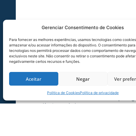
ATENÇÃO:
Poderá ocorrer liberações antes dos
Gerenciar Consentimento de Cookies
ao aeroporto
Para fornecer as melhores experiências, usamos tecnologias como cookies
Ressaltamos que horário de liberação do trâ
armazenar e/ou acessar informações do dispositivo. O consentimento para
tecnologias nos permitirá processar dados como comportamento de naveg
em decorrência da conciliação desta medida co
exclusivos neste site. Não consentir ou retirar o consentimento pode afetar
compreensão de todos em relação aos horários 
negativamente certos recursos e funções.
A medida do trânsito em sentido único visa min
do
Aceitar
Negar
Ver prefe
Estádio da Ressacada.
Politica de Cookies
Política de privacidade
Para tanto, solicitamos aos torcedores que se
antecedência possível.
Até o restabelecimento do sentido duplo de d
Caso o
fluxo de veículos na região seja normal, não ser