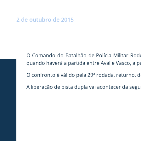
Postado por:
André Palma Ribeiro
2 de outubro de 2015
O Comando do Batalhão de Polícia Militar Rodo
quando haverá a partida entre Avaí e Vasco, a pa
O confronto é válido pela 29ª rodada, returno, 
A liberação de pista dupla vai acontecer da segu