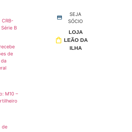
SEJA
x CRB-
SÓCIO
 Série B
LOJA
LEÃO DA
 recebe
ILHA
ões de
 da
ral
o: M10 –
tilheiro
o de