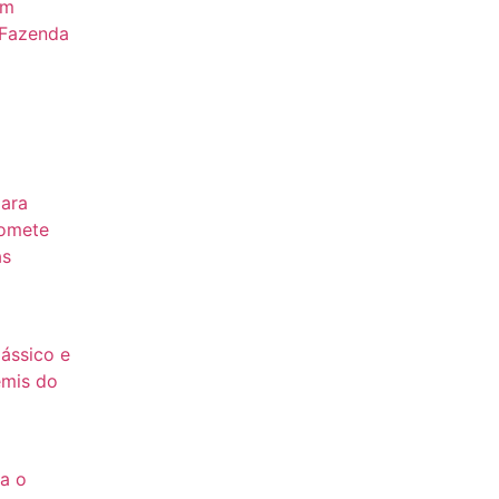
om
 Fazenda
para
romete
as
lássico e
emis do
ta o