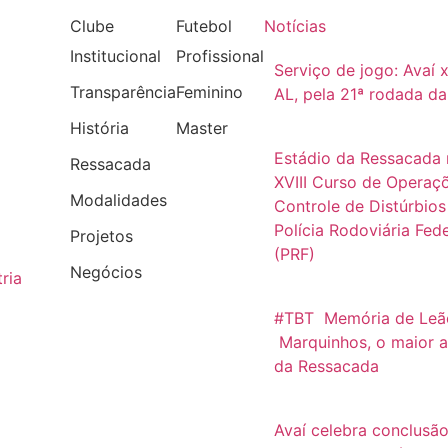
Clube
Futebol
Notícias
Institucional
Profissional
Serviço de jogo: Avaí 
Transparência
Feminino
AL, pela 21ª rodada da
História
Master
Estádio da Ressacada
Ressacada
XVIII Curso de Operaç
Modalidades
Controle de Distúrbios
Polícia Rodoviária Fede
Projetos
(PRF)
Negócios
ria
#TBT Memória de Leã
Marquinhos, o maior ar
da Ressacada
Avaí celebra conclusã