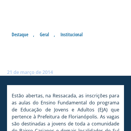
Destaque
,
Geral
,
Institucional
INSCRIÇÕES ABERTAS PARA
O EJA
Postado por:
André Palma Ribeiro
21 de março de 2014
Estão abertas, na Ressacada, as inscrições para
as aulas do Ensino Fundamental do programa
de Educação de Jovens e Adultos (EJA) que
pertence à Prefeitura de Florianópolis. As vagas
são destinadas a jovens de toda a comunidade
do Bairro Carianos e demais localidades do Sul