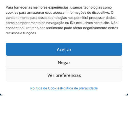
Para fornecer as melhores experiências, usamos tecnologias como
cookies para armazenar e/ou acessar informações do dispositivo. O
consentimento para essas tecnologias nos permitirá processar dados
como comportamento de navegação ou IDs exclusivos neste site. Não
consentir ou retirar o consentimento pode afetar negativamente certos
recursos e funções.
SERVIÇO DE JOGO: AVAÍ X CRB-AL, PELA
Aceitar
21ª RODADA DA SÉRIE B
Negar
Dias dos Pais vem aí, e na terça-feira (11/08)
é dia de Avaí na Ressacada pela Série B!
Ver preferências
Precisamos do
06/08/2026
Sócio
Politica de Cookies
Política de privacidade
Torcedor