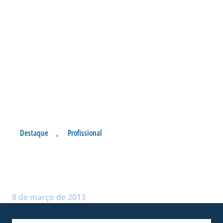
Destaque
,
Profissional
JEFFERSON SCHMIDT APITA
EM IBIRAMA
Postado por:
André Palma Ribeiro
8 de março de 2013