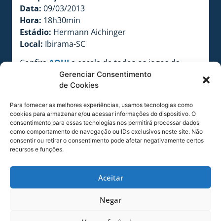
Data:
09/03/2013
Hora:
18h30min
Estádio:
Hermann Aichinger
Local:
Ibirama-SC
Confira
AQUI
a escala de todos os jogos da
rodada.
Gerenciar Consentimento
de Cookies
COMPARTILHE ESSA NOTÍCIA
Para fornecer as melhores experiências, usamos tecnologias como
cookies para armazenar e/ou acessar informações do dispositivo. O
consentimento para essas tecnologias nos permitirá processar dados
MAIS NOTÍCIAS
como comportamento de navegação ou IDs exclusivos neste site. Não
consentir ou retirar o consentimento pode afetar negativamente certos
recursos e funções.
Aceitar
Negar