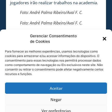
jogadores irão realizar trabalhos na academia.
Foto: André Palma Ribeiro/Avaí F. C.
Foto: André Palma Ribeiro/Avaí F. C.
Foto: André Palma Ribeiro/Avaí F. C.
Gerenciar Consentimento
de Cookies
COMPARTILHE ESSA NOTÍCIA
Para fornecer as melhores experiências, usamos tecnologias como
cookies para armazenar e/ou acessar informações do dispositivo. O
MAIS NOTÍCIAS
consentimento para essas tecnologias nos permitirá processar dados
como comportamento de navegação ou IDs exclusivos neste site. Não
consentir ou retirar o consentimento pode afetar negativamente certos
recursos e funções.
Aceitar
Negar
Ver preferências