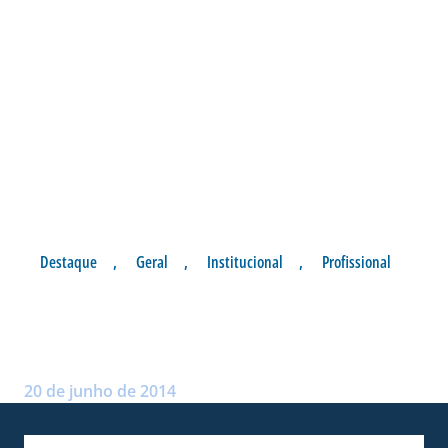
Destaque
,
Geral
,
Institucional
,
Profissional
JOGADORES REALIZAM
EXAMES E TESTES FÍSICOS
Postado por:
André Palma Ribeiro
20 de junho de 2014