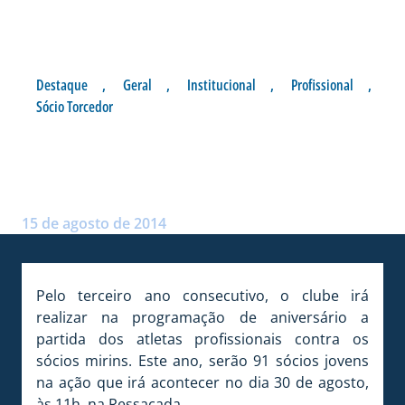
Destaque
,
Geral
,
Institucional
,
Profissional
,
Sócio Torcedor
JOGO DOS 91 SÓCIOS
MIRINS NO DIA 30
Postado por:
André Palma Ribeiro
15 de agosto de 2014
Pelo terceiro ano consecutivo, o clube irá
realizar na programação de aniversário a
partida dos atletas profissionais contra os
sócios mirins. Este ano, serão 91 sócios jovens
na ação que irá acontecer no dia 30 de agosto,
às 11h, na Ressacada.