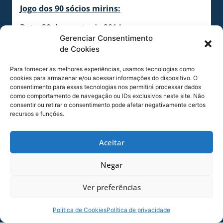
Jogo dos 90 sócios mirins:
Data: 30 de agosto de 2014
Gerenciar Consentimento
Horário: 11h
de Cookies
E-mail para inscrições: jogomirim@avai.com.br
Dados necessários
Para fornecer as melhores experiências, usamos tecnologias como
cookies para armazenar e/ou acessar informações do dispositivo. O
consentimento para essas tecnologias nos permitirá processar dados
Nome do Responsável:
como comportamento de navegação ou IDs exclusivos neste site. Não
RG/CPF do Responsável:
consentir ou retirar o consentimento pode afetar negativamente certos
Nome do sócio mirim:
recursos e funções.
Idade:
E-mail:
Aceitar
Telefones (Res/cel):
Negar
Para mais informações, entre em contato com a
secretaria: (48) 3216-7300.
Ver preferências
COMPARTILHE ESSA NOTÍCIA
Politica de Cookies
Política de privacidade