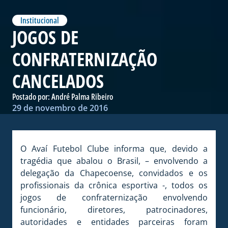
Institucional
JOGOS DE
CONFRATERNIZAÇÃO
CANCELADOS
Postado por:
André Palma Ribeiro
29 de novembro de 2016
O Avaí Futebol Clube informa que, devido a
tragédia que abalou o Brasil, – envolvendo a
delegação da Chapecoense, convidados e os
profissionais da crônica esportiva -, todos os
jogos de confraternização envolvendo
funcionário, diretores, patrocinadores,
autoridades e entidades parceiras foram