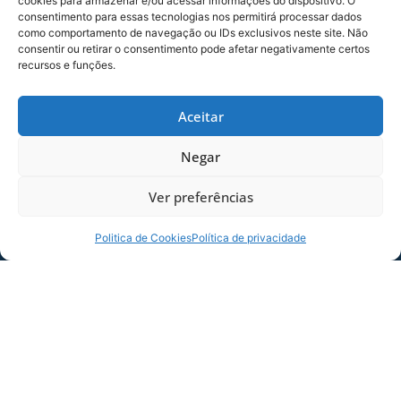
cookies para armazenar e/ou acessar informações do dispositivo. O
consentimento para essas tecnologias nos permitirá processar dados
como comportamento de navegação ou IDs exclusivos neste site. Não
consentir ou retirar o consentimento pode afetar negativamente certos
recursos e funções.
SERVIÇO DE JOGO: AVAÍ X CRB-AL, PELA
21ª RODADA DA SÉRIE B
Aceitar
Dias dos Pais vem aí, e na terça-feira (11/08)
é dia de Avaí na Ressacada pela Série B!
Negar
Precisamos do
Ver preferências
06/08/2026
Sócio
Torcedor
Politica de Cookies
Política de privacidade