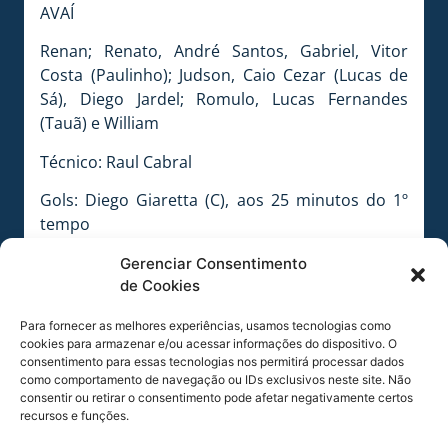
AVAÍ
Renan; Renato, André Santos, Gabriel, Vitor
Costa (Paulinho); Judson, Caio Cezar (Lucas de
Sá), Diego Jardel; Romulo, Lucas Fernandes
(Tauã) e William
Técnico: Raul Cabral
Gols: Diego Giaretta (C), aos 25 minutos do 1º
tempo
Cartões amarelos: Róger Guedes, Ezequiel,
Gerenciar Consentimento
Barreto e Élvis (C); Gabriel (A)
de Cookies
Arbitragem: Héber Roberto Lopes (Fifa),
auxiliado por Nadine Schramm Câmara Bastos
Para fornecer as melhores experiências, usamos tecnologias como
(Fifa) e Rosnei Hoffmann Scherer
cookies para armazenar e/ou acessar informações do dispositivo. O
consentimento para essas tecnologias nos permitirá processar dados
Local: Estádio Heriberto Hülse
como comportamento de navegação ou IDs exclusivos neste site. Não
Público: 3.789
consentir ou retirar o consentimento pode afetar negativamente certos
Renda: R$ 54.870,00
recursos e funções.