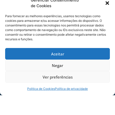
Gerenciar Consentimento
Este será o 4º ano consecutivo que o evento
de Cookies
ocorre.
Para fornecer as melhores experiências, usamos tecnologias como
Confira o áudio da coletiva do atacante
cookies para armazenar e/ou acessar informações do dispositivo. O
William:
consentimento para essas tecnologias nos permitirá processar dados
como comportamento de navegação ou IDs exclusivos neste site. Não
Tocador
consentir ou retirar o consentimento pode afetar negativamente certos
00:00
00:00
de
recursos e funções.
áudio
Foto: André Palma Ribeiro/Avaí F. C.
Aceitar
Negar
Foto: André Palma Ribeiro/Avaí F. C.
Ver preferências
Foto: André Palma Ribeiro/Avaí F. C.
Politica de Cookies
Política de privacidade
COMPARTILHE ESSA NOTÍCIA