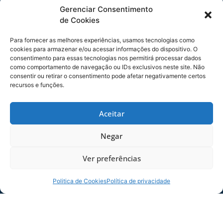
Confira o áudio da coletiva do goleiro, Renan:
Gerenciar Consentimento
de Cookies
Tocador
00:00
00:00
de
Para fornecer as melhores experiências, usamos tecnologias como
cookies para armazenar e/ou acessar informações do dispositivo. O
áudio
consentimento para essas tecnologias nos permitirá processar dados
Foto: André Palma Ribeiro/Avaí F. C.
como comportamento de navegação ou IDs exclusivos neste site. Não
consentir ou retirar o consentimento pode afetar negativamente certos
recursos e funções.
Foto: André Palma Ribeiro/Avaí F. C.
Aceitar
Foto: André Palma Ribeiro/Avaí F. C.
Negar
COMPARTILHE ESSA NOTÍCIA
Ver preferências
Politica de Cookies
Política de privacidade
MAIS NOTÍCIAS