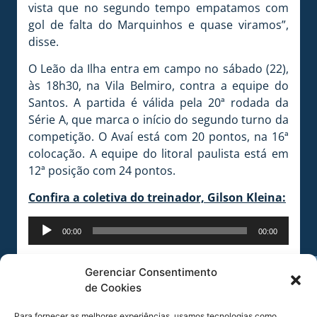
vista que no segundo tempo empatamos com
gol de falta do Marquinhos e quase viramos”,
disse.
O Leão da Ilha entra em campo no sábado (22),
às 18h30, na Vila Belmiro, contra a equipe do
Santos. A partida é válida pela 20ª rodada da
Série A, que marca o início do segundo turno da
competição. O Avaí está com 20 pontos, na 16ª
colocação. A equipe do litoral paulista está em
12ª posição com 24 pontos.
Confira a coletiva do treinador, Gilson Kleina:
Tocador
00:00
00:00
de
áudio
Gerenciar Consentimento
de Cookies
Para fornecer as melhores experiências, usamos tecnologias como