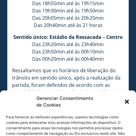
Das 18h55min até às 19h15min
Das 19h30min até às 19h50min
Das 20h05min até às 20h25min
Das 20h40min até às 21 horas
Sentido único: Estádio da Ressacada – Centro
Das 23h20min até às 23h40min
Das 23h50min até às 00h10min
Das 00h20min até às 00h40min
Ressaltamos que os horários de liberação do
trânsito em sentido único, após a realização da
partida, foram definidos de acordo com as
possibilidades, em decorrência da conciliação
Gerenciar Consentimento
desta medida com os horários dos vôos que
de Cookies
partem do Aeroporto Hercílio Luz neste
período. Desta forma, solicitamos a
Para fornecer as melhores experiências, usamos tecnologias como
compreensão de todos em relação aos horários
cookies para armazenar e/ou acessar informações do dispositivo. O
acima estabelecidos, pelos motivos já expostos.
consentimento para essas tecnologias nos permitirá processar dados
como comportamento de navegação ou IDs exclusivos neste site. Não