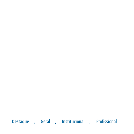
Destaque
,
Geral
,
Institucional
,
Profissional
LIBERAÇÃO DE PISTAS PARA