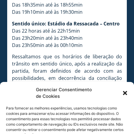
Das 18h35min até às 18h55min
Das 19h10min até às 19h30min
Sentido único: Estádio da Ressacada – Centro
Das 22 horas até às 22h15min
Das 23h20min até às 23h40min
Das 23h50min até às 00h10min
Ressaltamos que os horários de liberação do
trânsito em sentido único, após a realização da
partida, foram definidos de acordo com as
possibilidades, em decorrência da conciliação
desta medida com os horários dos vôos que
Gerenciar Consentimento
partem do Aeroporto Hercílio Luz neste
de Cookies
período. Desta forma, solicitamos a
compreensão de todos em relação aos horários
Para fornecer as melhores experiências, usamos tecnologias como
acima estabelecidos, pelos motivos já expostos.
cookies para armazenar e/ou acessar informações do dispositivo. O
consentimento para essas tecnologias nos permitirá processar dados
como comportamento de navegação ou IDs exclusivos neste site. Não
Evite filas. Vá com antecedência ao estádio!
consentir ou retirar o consentimento pode afetar negativamente certos