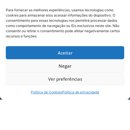
Para fornecer as melhores experiências, usamos tecnologias como
cookies para armazenar e/ou acessar informações do dispositivo. O
consentimento para essas tecnologias nos permitirá processar dados
como comportamento de navegação ou IDs exclusivos neste site. Não
consentir ou retirar o consentimento pode afetar negativamente certos
recursos e funções.
SERVIÇO DE JOGO: AVAÍ X CRB-AL, PELA
Aceitar
21ª RODADA DA SÉRIE B
Dias dos Pais vem aí, e na terça-feira (11/08)
Negar
é dia de Avaí na Ressacada pela Série B!
Precisamos do
Ver preferências
06/08/2026
Sócio
Politica de Cookies
Política de privacidade
Torcedor