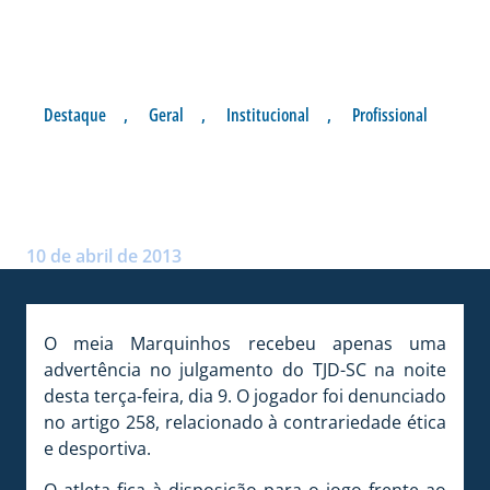
Destaque
,
Geral
,
Institucional
,
Profissional
MARQUINHOS LIBERADO
PARA JOGAR
Postado por:
Thiago Pravatto
10 de abril de 2013
O meia Marquinhos recebeu apenas uma
advertência no julgamento do TJD-SC na noite
desta terça-feira, dia 9. O jogador foi denunciado
no artigo 258, relacionado à contrariedade ética
e desportiva.