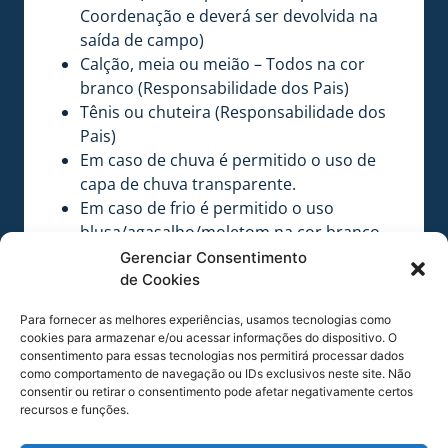
Coordenação e deverá ser devolvida na
saída de campo)
Calção, meia ou meião – Todos na cor
branco (Responsabilidade dos Pais)
Tênis ou chuteira (Responsabilidade dos
Pais)
Em caso de chuva é permitido o uso de
capa de chuva transparente.
Em caso de frio é permitido o uso
blusa/agasalho/moletom na cor branco,
por baixo da camisa.
Gerenciar Consentimento
Atenção:
de Cookies
1 – Mesmo inscrita, caso a criança se apresente
Para fornecer as melhores experiências, usamos tecnologias como
sem o uniforme acima, não será permitida a
cookies para armazenar e/ou acessar informações do dispositivo. O
entrada em campo;
consentimento para essas tecnologias nos permitirá processar dados
2 – O cerimonial para a entrada em campo dos
como comportamento de navegação ou IDs exclusivos neste site. Não
consentir ou retirar o consentimento pode afetar negativamente certos
Mascotes Mirins não inclui o fornecimento de
recursos e funções.
ingresso ou acesso ao Estádio por parte do