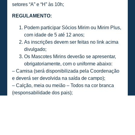
setores “A” e “H” às 10h;
REGULAMENTO:
Podem participar Sócios Mirim ou Mirim Plus,
com idade de 5 até 12 anos;
As inscrições devem ser feitas no link acima
divulgado;
Os Mascotes Mirins deverão se apresentar,
obrigatoriamente, com o uniforme abaixo:
– Camisa (será disponibilizada pela Coordenação
e deverá ser devolvida na saída de campo);
– Calção, meia ou meião – Todos na cor branca
(responsabilidade dos pais);
– Tênis ou chuteira (responsabilidade dos pais);
– Em caso de chuva, é permitido o uso de capa de
chuva transparente;
– Em caso de frio, é permitido o uso de blusa /
agasalho / moletom na cor branca, por baixo da