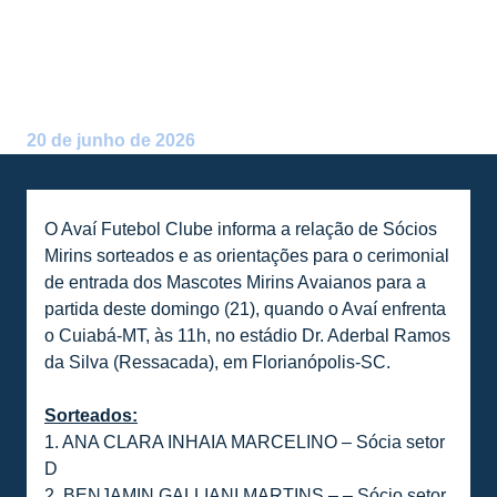
MIRINS SORTEADOS PARA
AVAÍ X CUIABÁ-MT
Postado por:
Alceu Atherino Neves
20 de junho de 2026
O Avaí Futebol Clube informa a relação de Sócios
Mirins sorteados e as orientações para o cerimonial
de entrada dos Mascotes Mirins Avaianos para a
partida deste domingo (21), quando o Avaí enfrenta
o Cuiabá-MT, às 11h, no estádio Dr. Aderbal Ramos
da Silva (Ressacada), em Florianópolis-SC.
Sorteados:
1. ANA CLARA INHAIA MARCELINO – Sócia setor
D
2. BENJAMIN GALLIANI MARTINS – – Sócio setor