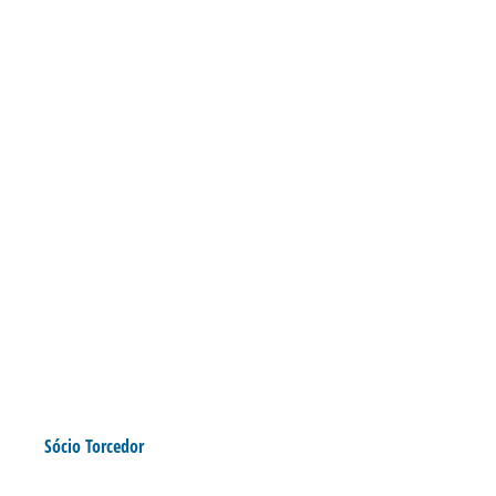
Sócio Torcedor
MASCOTES MIRINS: SÓCIOS