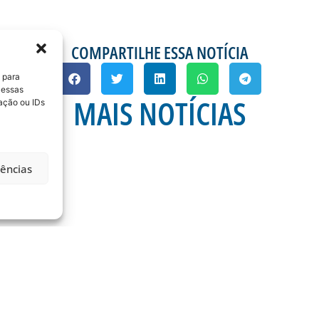
COMPARTILHE ESSA NOTÍCIA
 para
 essas
MAIS NOTÍCIAS
ação ou IDs
rências
A 21ª RODADA DA
ESTÁDIO DA RESSA
OPERAÇÕES DE CONTR