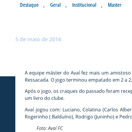
Destaque
,
Geral
,
Institucional
,
Master
MÁSTER EMPATA 
Postado por:
André Palma Ribeiro
5 de maio de 2014
A equipe máster do Avaí fez mais um amistoso ne
Ressacada. O jogo terminou empatado em 2 a 2
Após o jogo, os craques do passado foram rece
um livro do clube.
Avaí jogou com: Luciano, Colatina (Carlos Alber
Rogerinho ( Balduíno), Rodrigo (Juninho) e Pedr
Foto: Avaí FC