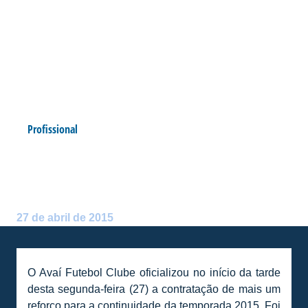
Profissional
ADRIANO: “MEU FORTE É A
RAÇA!”
Postado por:
André Palma Ribeiro
27 de abril de 2015
O Avaí Futebol Clube oficializou no início da tarde
desta segunda-feira (27) a contratação de mais um
reforço para a continuidade da temporada 2015. Foi