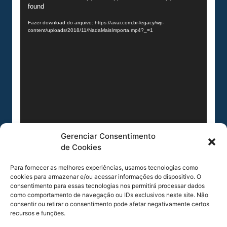
found
de
vídeo
Fazer download do arquivo: https://avai.com.br-legacy/wp-
content/uploads/2018/11/NadaMaisImporta.mp4?_=1
Gerenciar Consentimento
de Cookies
Para fornecer as melhores experiências, usamos tecnologias como
cookies para armazenar e/ou acessar informações do dispositivo. O
consentimento para essas tecnologias nos permitirá processar dados
como comportamento de navegação ou IDs exclusivos neste site. Não
COMPARTILHE ESSA NOTÍCIA
consentir ou retirar o consentimento pode afetar negativamente certos
recursos e funções.