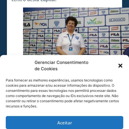
Gerenciar Consentimento
de Cookies
Nesi Furlani receberá medalha Antonieta de Barros
FOTO Alceu Atherino / AVAÍ F.C.
Para fornecer as melhores experiências, usamos tecnologias como
cookies para armazenar e/ou acessar informações do dispositivo. O
COMPARTILHE ESSA NOTÍCIA
consentimento para essas tecnologias nos permitirá processar dados
como comportamento de navegação ou IDs exclusivos neste site. Não
consentir ou retirar o consentimento pode afetar negativamente certos
recursos e funções.
MAIS NOTÍCIAS
Aceitar