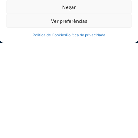
Negar
Ver preferências
Politica de Cookies
Política de privacidade
SERVIÇO DE JOGO: AVAÍ X CRB-AL, PELA
21ª RODADA DA SÉRIE B
Dias dos Pais vem aí, e na terça-feira (11/08)
é dia de Avaí na Ressacada pela Série B!
Precisamos do
06/08/2026
Sócio
Torcedor