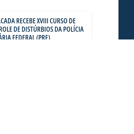
CADA RECEBE XVIII CURSO DE
OLE DE DISTÚRBIOS DA POLÍCIA
RIA FEDERAL (PRF)
feira (06/08), o estádio Dr. Aderbal
ada), foi a “sala de aula” de alunos