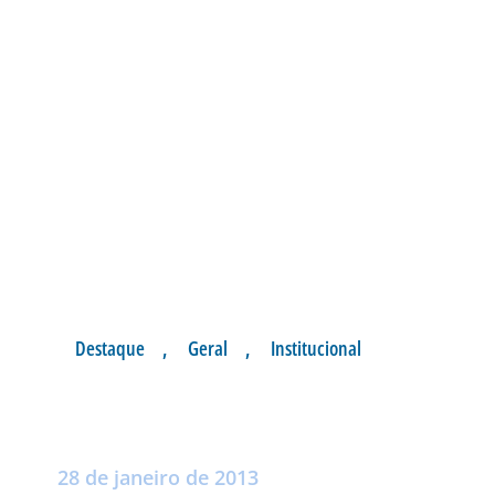
Destaque
,
Geral
,
Institucional
NOTA DE PESAR
Postado por:
André Palma Ribeiro
28 de janeiro de 2013