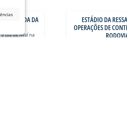
rências
A 21ª RODADA DA
ESTÁDIO DA RESSA
OPERAÇÕES DE CONTR
RODOVIÁ
) é dia de Avaí na
mos do
Na manhã desta quinta-
Ramos da Silva (Ressac
06/08/2026
Geral
VER MAIS PUBLICAÇÕES