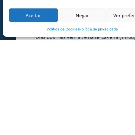
Aceitar
Negar
Ver prefe
SERVIÇO DE JOGO: AVAÍ X CRB-AL, PEL
SÉRIE B
Politica de Cookies
Política de privacidade
Dias dos Pais vem aí, e na terça-feira (11/08
Ressacada pela Série B! Precisa
06/08/2026
Sócio Torcedor