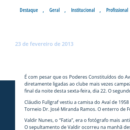
Destaque
,
Geral
,
Institucional
,
Profissional
NOTA DE PESAR
Postado por:
André Palma Ribeiro
23 de fevereiro de 2013
É com pesar que os Poderes Constituídos do Av
diretamente ligadas ao clube mais vezes campeão
final da noite desta sexta-feira, dia 22. O segun
Cláudio Fullgraf vestiu a camisa do Avaí de 195
Torneio Dr. José Miranda Ramos. O enterro de Fu
Valdir Nunes, o “Fatia”, era o fotógrafo mais a
O sepultamento de Valdir ocorreu na manhã de