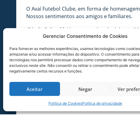
O Avaí Futebol Clube, em forma de homenagem, 
Nossos sentimentos aos amigos e familiares.
Cláudio Fullgraf foi homenageado pelo clube em 201
Gerenciar Consentimento de Cookies
Para fornecer as melhores experiências, usamos tecnologias como cookies
armazenar e/ou acessar informações do dispositivo. O consentimento para
tecnologias nos permitirá processar dados como comportamento de naveg
exclusivos neste site. Não consentir ou retirar o consentimento pode afetar
negativamente certos recursos e funções.
Aceitar
Negar
Ver prefe
Politica de Cookies
Política de privacidade