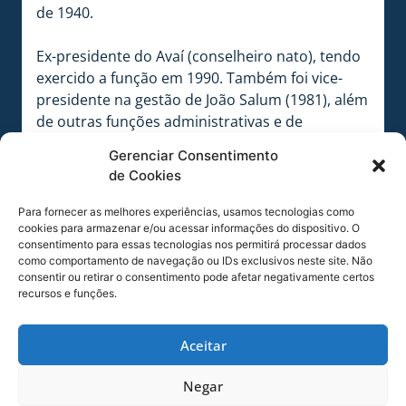
de 1940.
Ex-presidente do Avaí (conselheiro nato), tendo
exercido a função em 1990. Também foi vice-
presidente na gestão de João Salum (1981), além
de outras funções administrativas e de
patrimônio.
Gerenciar Consentimento
de Cookies
Foi o engenheiro responsável pela construção
do estádio Dr. Aderbal Ramos da Silva
Para fornecer as melhores experiências, usamos tecnologias como
(Ressacada), ao lado do arquiteto Davi Ferreira
cookies para armazenar e/ou acessar informações do dispositivo. O
consentimento para essas tecnologias nos permitirá processar dados
Lima e Itamar José da Silva, administrador das
como comportamento de navegação ou IDs exclusivos neste site. Não
obras da empresa Kobrasol.
consentir ou retirar o consentimento pode afetar negativamente certos
recursos e funções.
Ao longo da década de 1980, esteve envolvido
nas obras de melhorias e complementações
Aceitar
finais do estádio, como a instalação do sistema
de iluminação e a construção do alojamento dos
Negar
atletas.