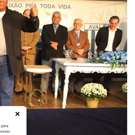
 para
 essas