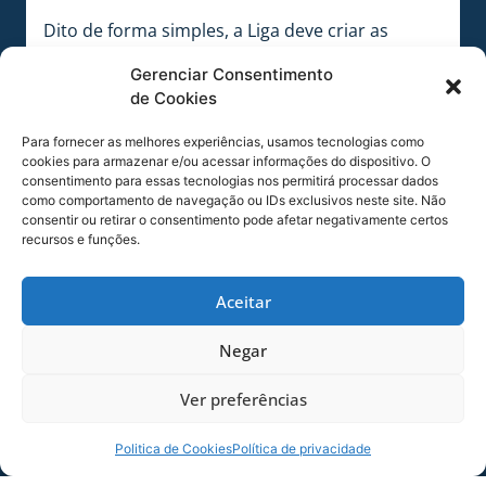
Dito de forma simples, a Liga deve criar as
condições para maximizar o tamanho da receita
Gerenciar Consentimento
total e ser compartilhada de forma justa.
de Cookies
Os clubes signatários definiram que estarão
Para fornecer as melhores experiências, usamos tecnologias como
representados por consultores especializados
cookies para armazenar e/ou acessar informações do dispositivo. O
que deverão atuar para negociar as questões
consentimento para essas tecnologias nos permitirá processar dados
econômicas e comerciais com o
como comportamento de navegação ou IDs exclusivos neste site. Não
consentir ou retirar o consentimento pode afetar negativamente certos
interlocutor/representante do grupo de clubes
recursos e funções.
que anunciou uma união sob o nome de LIBRA.
O objetivo dessa negociação entre os clubes é a
Aceitar
criação da Liga com os 40 participantes das
Séries A e B a partir de parâmetros técnicos e
Negar
objetivos. As empresas nomeadas seguirão as
Ver preferências
orientações de uma comissão formada pelos
Presidentes de América MG, Atletico MG,
Fluminense, Fortaleza, Internacional e a ANCF –
Politica de Cookies
Política de privacidade
Associação Nacional de Clubes de Futebol.