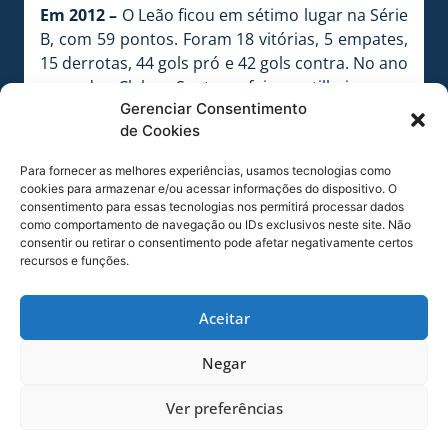
Em 2012 –
O Leão ficou em sétimo lugar na Série
B, com 59 pontos. Foram 18 vitórias, 5 empates,
15 derrotas, 44 gols pró e 42 gols contra. No ano
passado, Cleber Santana foi o artilheiro com
Gerenciar Consentimento
nove gols.
de Cookies
CURIOSIDADES
Para fornecer as melhores experiências, usamos tecnologias como
Campanha –
O Avaí jogou 35 jogos até agora na
cookies para armazenar e/ou acessar informações do dispositivo. O
consentimento para essas tecnologias nos permitirá processar dados
Série B. Foram 15 vitórias, 8 empates e 12
como comportamento de navegação ou IDs exclusivos neste site. Não
derrotas. O Leão marcou 48 gols, sofreu 44 e fez
consentir ou retirar o consentimento pode afetar negativamente certos
53 pontos. No último jogo, o Avaí foi superado
recursos e funções.
pelo Ceará por 2 a 1, na Arena Castelão, em
Fortaleza.
Aceitar
Artilheiros do ano –
Foram 82 gols assinalados
Negar
e 78 sofridos no ano até então. Marquinhos é o
principal artilheiro da temporada com 17 gols.
Ver preferências
Márcio Diogo tem 9 gols. Cleber Santana e Reis
tem 7 gols. Luciano tem 5 gols. Depois, vem