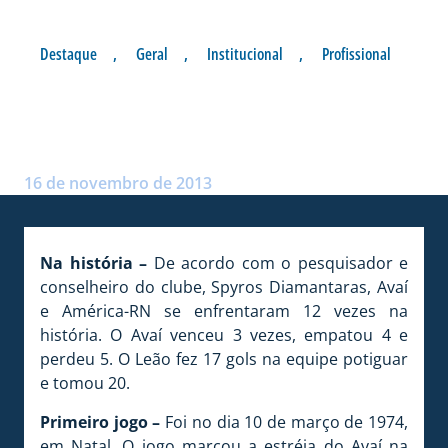
Destaque
,
Geral
,
Institucional
,
Profissional
NÚMEROS DE AVAÍ X
AMÉRICA-RN
Postado por:
André Palma Ribeiro
16 de novembro de 2013
Na história –
De acordo com o pesquisador e
conselheiro do clube, Spyros Diamantaras, Avaí
e América-RN se enfrentaram 12 vezes na
história. O Avaí venceu 3 vezes, empatou 4 e
perdeu 5. O Leão fez 17 gols na equipe potiguar
e tomou 20.
Primeiro jogo –
Foi no dia 10 de março de 1974,
em Natal. O jogo marcou a estréia do Avaí na