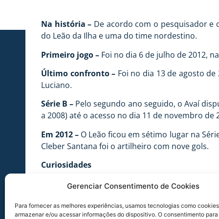
Na história –
De acordo com o pesquisador e con
do Leão da Ilha e uma do time nordestino.
Primeiro jogo –
Foi no dia 6 de julho de 2012, na
Último confronto –
Foi no dia 13 de agosto de 
Luciano.
Série B –
Pelo segundo ano seguido, o Avaí dispu
a 2008) até o acesso no dia 11 de novembro de 
Em 2012 –
O Leão ficou em sétimo lugar na Série
Cleber Santana foi o artilheiro com nove gols.
Curiosidades
Campanha –
O Avaí jogou 33 jogos até agora na
Gerenciar Consentimento de Cookies
último jogo, o Avaí foi superado na Ressacada pe
Para fornecer as melhores experiências, usamos tecnologias como cookies
Artilheiros do ano –
Foram 81 gols assinalados
armazenar e/ou acessar informações do dispositivo. O consentimento para