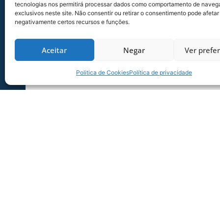
tecnologias nos permitirá processar dados como comportamento de naveg
Diogo tem 9 gols. Cleber Santana e Reis tem 
exclusivos neste site. Não consentir ou retirar o consentimento pode afetar
Marrone, Ricardinho, Pablo, Tauã, Danilo, Héra
negativamente certos recursos e funções.
Rodrigo Thiesen, Alex Lima, Bruno Maia, Ander
Homenagem às cidades de SC –
O Avaí Futebol
Aceitar
Negar
Ver prefe
a camisa do goleiro avaiano sempre traz esta
cidade de Luiz Alves que fica na região do Vale do
Politica de Cookies
Política de privacidade