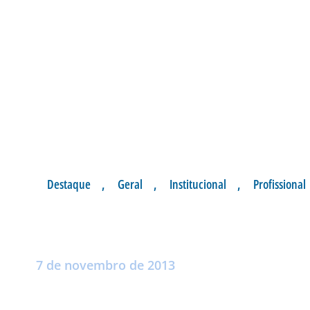
Destaque
,
Geral
,
Institucional
,
Profissional
NÚMEROS DE AVA
Postado por:
André Palma Ribeiro
7 de novembro de 2013