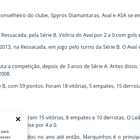
selheiro do clube, Spyros Diamantaras, Avaí e ASA se enf
 Ressacada, pela Série B. Vitória do Avaí por 2 a 0 com gols
2013, na Ressacada, em jogo pelo turno da Série B. O Avaí 
ta a competição, depois de 3 anos de Série A. Antes disso
2008.
 B, com 59 pontos. Foram 18 vitórias, 5 empates, 15 derrota
 Série B. Foram 15 vitórias, 8 empates e 10 derrotas. O Le
lo Figueirense por 4 a 0.
 para
 e 75 sofridos no ano até então. Marquinhos é o princip
 essas