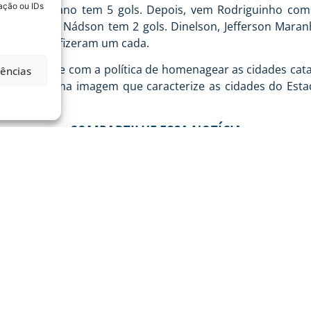
ação ou IDs
7 gols. Luciano tem 5 gols. Depois, vem Rodriguinho com 
cles, Beto e Nádson tem 2 gols. Dinelson, Jefferson Maranh
son Uchoa e fizeram um cada.
 Clube segue com a política de homenagear as cidades catar
rências
mpada alguma imagem que caracterize as cidades do Esta
 Itajaí.
COMPARTILHE ESSA NOTÍCIA
MAIS NOTÍCIAS