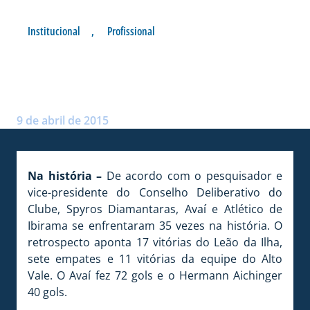
Institucional
,
Profissional
NÚMEROS DE AVAÍ X
ATLÉTICO IBIRAMA
Postado por:
André Palma Ribeiro
9 de abril de 2015
Na história –
De acordo com o pesquisador e
vice-presidente do Conselho Deliberativo do
Clube, Spyros Diamantaras, Avaí e Atlético de
Ibirama se enfrentaram 35 vezes na história. O
retrospecto aponta 17 vitórias do Leão da Ilha,
sete empates e 11 vitórias da equipe do Alto
Vale. O Avaí fez 72 gols e o Hermann Aichinger
40 gols.