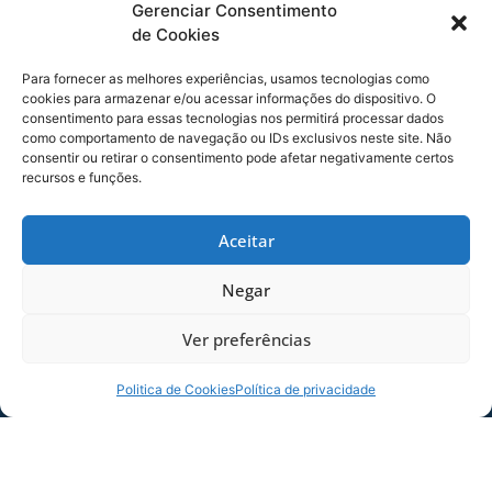
Atlético, em Ibirama, por 9 a 1.
Gerenciar Consentimento
de Cookies
Homenagem às cidades de SC –
O Avaí Futebol
Clube segue com a política de homenagear as
Para fornecer as melhores experiências, usamos tecnologias como
cidades catarinenses durante os jogos de
cookies para armazenar e/ou acessar informações do dispositivo. O
consentimento para essas tecnologias nos permitirá processar dados
futebol. Para isso a camisa do goleiro avaiano
como comportamento de navegação ou IDs exclusivos neste site. Não
sempre traz estampada alguma imagem que
consentir ou retirar o consentimento pode afetar negativamente certos
caracterize as cidades do Estado. No jogo contra
recursos e funções.
o Atlético Hermann Aichinger o Avaí
homenageia a cidade de Grão Pará que fica na
Aceitar
região do Vale de Tubarão.
Negar
COMPARTILHE ESSA NOTÍCIA
Ver preferências
MAIS NOTÍCIAS
Politica de Cookies
Política de privacidade