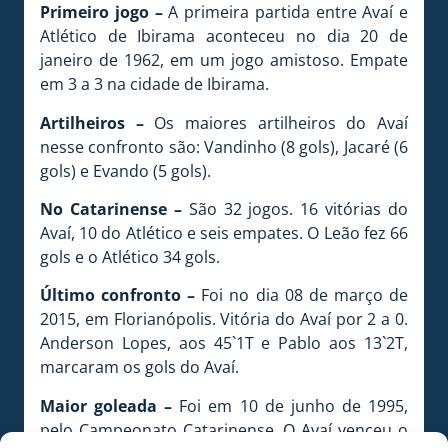
Primeiro jogo –
A primeira partida entre Avaí e
Atlético de Ibirama aconteceu no dia 20 de
janeiro de 1962, em um jogo amistoso. Empate
em 3 a 3 na cidade de Ibirama.
Artilheiros –
Os maiores artilheiros do Avaí
nesse confronto são: Vandinho (8 gols), Jacaré (6
gols) e Evando (5 gols).
No Catarinense –
São 32 jogos. 16 vitórias do
Avaí, 10 do Atlético e seis empates. O Leão fez 66
gols e o Atlético 34 gols.
Último confronto –
Foi no dia 08 de março de
2015, em Florianópolis. Vitória do Avaí por 2 a 0.
Anderson Lopes, aos 45`1T e Pablo aos 13`2T,
marcaram os gols do Avaí.
Maior goleada –
Foi em 10 de junho de 1995,
pelo Campeonato Catarinense. O Avaí venceu o