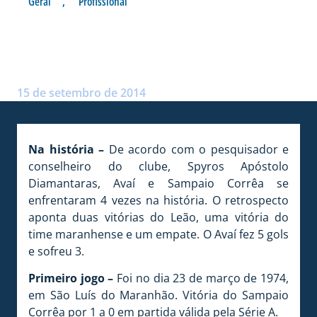
Geral
,
Profissional
NÚMEROS DE AVAÍ X
SAMPAIO CORRÊA
Postado por:
André Palma Ribeiro
15 de setembro de 2014
Na história –
De acordo com o pesquisador e
conselheiro do clube, Spyros Apóstolo
Diamantaras, Avaí e Sampaio Corrêa se
enfrentaram 4 vezes na história. O retrospecto
aponta duas vitórias do Leão, uma vitória do
time maranhense e um empate. O Avaí fez 5 gols
e sofreu 3.
Primeiro jogo –
Foi no dia 23 de março de 1974,
em São Luís do Maranhão. Vitória do Sampaio
Corrêa por 1 a 0 em partida válida pela Série A.