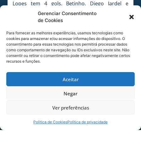
Lopes tem 4 gols. Betinho, Diego Jardel e
Eduardo Costa tem 3 gols. Antonio Carlos, Pablo
Gerenciar Consentimento
e Luciano tem 2 gols. Com um gol: Thiago
de Cookies
Carleto, Tinga, Eltinho, Marrone, Willen, Wilker e
Revson.
Para fornecer as melhores experiências, usamos tecnologias como
cookies para armazenar e/ou acessar informações do dispositivo. O
consentimento para essas tecnologias nos permitirá processar dados
Série B –
Pelo terceiro ano seguido, o Avaí
como comportamento de navegação ou IDs exclusivos neste site. Não
disputa a competição, depois de 3 anos de Série
consentir ou retirar o consentimento pode afetar negativamente certos
A. Antes disso, foram 10 participações neste
recursos e funções.
campeonato (1999 a 2008) até o acesso no dia
11 de novembro de 2008.
Aceitar
Em 2013 –
O Leão ficou em décimo lugar na
Negar
Série B, com 56 pontos. Foram 16 vitórias, 8
empates, 14 derrotas, 49 gols pró e 46 gols
Ver preferências
contra. No ano passado, os artilheiros foram:
Marquinhos 11 gols, Márcio Diogo 9 gols, Cleber
Politica de Cookies
Política de privacidade
Santana 7 gols e Luciano 5 gols.
Homenagem às cidades –
O Avaí Futebol Clube