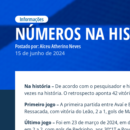
Informações
NÚMEROS NA HIS
Postado por:
Alceu Atherino Neves
15 de junho de 2024
Na história –
De acordo com o pesquisador e his
vezes na história. O retrospecto aponta 42 vitór
Primeiro jogo –
A primeira partida entre Avaí e
Ressacada, com vitória do Leão, 2 a 1, gols de
Último jogo –
Foi em 23 de março de 2024, em d
em 2 a 2, com gols de Pedrinho, aos 30“1T e Pove