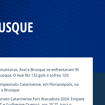
RUSQUE
iamantaras, Avaí e Brusque se enfrentaram 95
usque. O Avaí fez 132 gols e sofreu 103.
Campeonato Catarinense, em Florianópolis, na
a o Brusque.
onato Catarinense Fort Atacadista 2024. Empate
1T e Guilherme Queiroz, aos 25`2T, para o