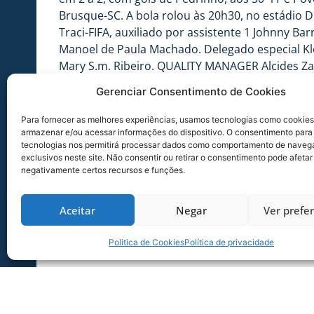
Brusque-SC. A bola rolou às 20h30, no estádio Dr
Traci-FIFA, auxiliado por assistente 1 Johnny Ba
Manoel de Paula Machado. Delegado especial K
Mary S.m. Ribeiro. QUALITY MANAGER Alcides Za
Gerenciar Consentimento de Cookies
Próximo jogo –
Será em 19 de junho de 2024, em 
estádio Dr. Hercílio Luz, em Itajaí-SC. Estará no
Para fornecer as melhores experiências, usamos tecnologias como cookies
e por árbitro assistente 2 Denise Akemi Simoes
armazenar e/ou acessar informações do dispositivo. O consentimento para
Árbitro de vídeo Emerson de Almeida Ferreira-
tecnologias nos permitirá processar dados como comportamento de naveg
exclusivos neste site. Não consentir ou retirar o consentimento pode afetar
negativamente certos recursos e funções.
Aceitar
Negar
Ver prefe
Politica de Cookies
Política de privacidade