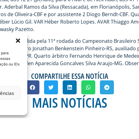
. Aderbal Ramos da Silva (Ressacada), em Florianópolis, San
rros de Oliveira-CBF e por assistente 2 Diogo Berndt-CBF. Qu
léber Lúcio Gil. VAR Héber Roberto Lopes. AVAR Thiaggo 
wasky Pazetto.
partida válida pela 11ª rodada do Campeonato Brasileiro Sé
 apito o árbitro Jonathan Benkenstein Pinheiro-RS, auxiliado 
 para
 de Oliveira-PR. Quarto árbitro Fernando Henrique de Mede
 essas
MG. AVAR Helen Aparecida Goncalves Silva Araujo-MG. Obser
ação ou IDs
COMPARTILHE ESSA NOTÍCIA
rências
MAIS NOTÍCIAS