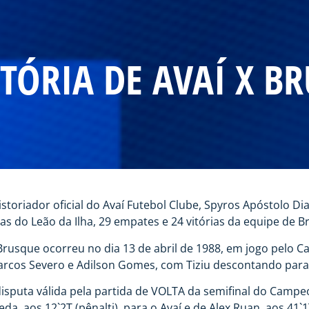
TÓRIA DE AVAÍ X B
toriador oficial do Avaí Futebol Clube, Spyros Apóstolo D
ias do Leão da Ilha, 29 empates e 24 vitórias da equipe de Br
 Brusque ocorreu no dia 13 de abril de 1988, em jogo pelo 
 Marcos Severo e Adilson Gomes, com Tiziu descontando par
isputa válida pela partida de VOLTA da semifinal do Campe
da, aos 12`2T (pênalti), para o Avaí e de Alex Ruan, aos 41`