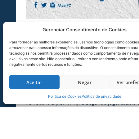
Na História –
Foram até aqui sete encontros ent
Gerenciar Consentimento de Cookies
sofreu cinco.
Para fornecer as melhores experiências, usamos tecnologias como cookies
armazenar e/ou acessar informações do dispositivo. O consentimento para
Em 2013 –
A primeira partida foi disputada no d
tecnologias nos permitirá processar dados como comportamento de naveg
ocorreu na Ressacada, no dia 6 de setembro, t
exclusivos neste site. Não consentir ou retirar o consentimento pode afetar
negativamente certos recursos e funções.
Em 2014 –
Foram realizados dois jogos, sendo um
novembro de 2014, o árbitro foi Rodrigo Batist
Aceitar
Negar
Ver prefe
Em 2016 –
Foram realizados mais dois jogos. Em 
Os gols do jogo foram marcados por Tatá, aos 30
Politica de Cookies
Política de privacidade
Ferreira-MG (ASP-FIFA). O Segundo jogo, último
Barueri-SP. O árbitro na ocasião foi Bruno Arleu 
Último Confronto:
Foi em 26 de junho de 2018, 
na Arena Barueri, em Barueri-SP. Bruno Lopes mar
Luciano Benevides de Sousa e por Lehi Sousa Silva