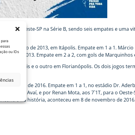
re Avaí e Oeste-SP na Série B, sendo seis empates e uma vi
 para
 essas
ia 24 de maio de 2013, em Itápolis. Empate em 1 a 1. Márcio 
ação ou IDs
ambém em 2013. Empate em 2 a 2, com gols de Marquinhos e
 em Itápolis e o outro em Florianópolis. Os dois jogos ter
a Raposo–DF.
rências
15 de julho de 2016. Empate em 1 a 1, no estádio Dr. Aderb
`1T, para o Avaí, e por Renan Mota, aos 7`1T, para o Oeste-
 encontro na história, aconteceu em 8 de novembro de 2016
de Araujo – RJ (ASP-FIFA).
pelo turno do Campeonato Brasileiro da Série B. Vitória do O
cou o gol, aos 3 minutos de jogo. Na ocasião, o árbitro foi
. O trio é do Distrito Federal.