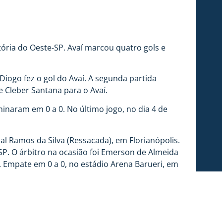
tória do Oeste-SP. Avaí marcou quatro gols e
Diogo fez o gol do Avaí. A segunda partida
 Cleber Santana para o Avaí.
minaram em 0 a 0. No último jogo, no dia 4 de
al Ramos da Silva (Ressacada), em Florianópolis.
SP. O árbitro na ocasião foi Emerson de Almeida
. Empate em 0 a 0, no estádio Arena Barueri, em
este, pelo placar de 1 a 0, em disputa realizada
 Rodrigo Batista Raposo, que foi auxiliado por