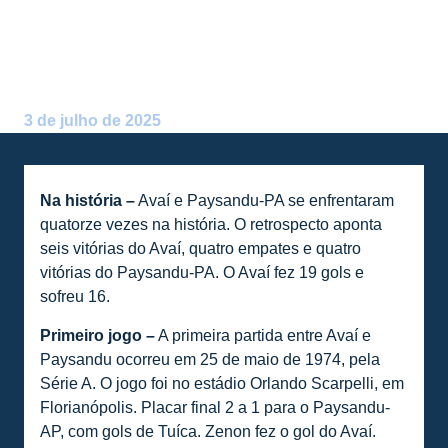
NÚMEROS NA HISTÓRIA DE
AVAÍ X PAYSANDU-PA
Postado por:
Alceu Atherino Neves
3 de julho de 2025
Na história –
Avaí e Paysandu-PA se enfrentaram
quatorze vezes na história. O retrospecto aponta
seis vitórias do Avaí, quatro empates e quatro
vitórias do Paysandu-PA. O Avaí fez 19 gols e
sofreu 16.
Primeiro jogo –
A primeira partida entre Avaí e
Paysandu ocorreu em 25 de maio de 1974, pela
Série A. O jogo foi no estádio Orlando Scarpelli, em
Florianópolis. Placar final 2 a 1 para o Paysandu-
AP, com gols de Tuíca. Zenon fez o gol do Avaí.