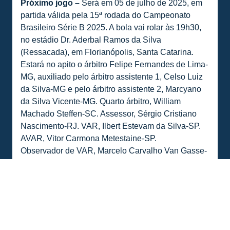
Próximo jogo –
Será em 05 de julho de 2025, em
partida válida pela 15ª rodada do Campeonato
Brasileiro Série B 2025. A bola vai rolar às 19h30,
no estádio Dr. Aderbal Ramos da Silva
(Ressacada), em Florianópolis, Santa Catarina.
Estará no apito o árbitro Felipe Fernandes de Lima-
MG, auxiliado pelo árbitro assistente 1, Celso Luiz
da Silva-MG e pelo árbitro assistente 2, Marcyano
da Silva Vicente-MG. Quarto árbitro, William
Machado Steffen-SC. Assessor, Sérgio Cristiano
Nascimento-RJ. VAR, Ilbert Estevam da Silva-SP.
AVAR, Vitor Carmona Metestaine-SP.
Observador de VAR, Marcelo Carvalho Van Gasse-
RJ. Quality manager, Lucas Dias Almeida-RJ.
COMPARTILHE ESSA NOTÍCIA
MAIS NOTÍCIAS