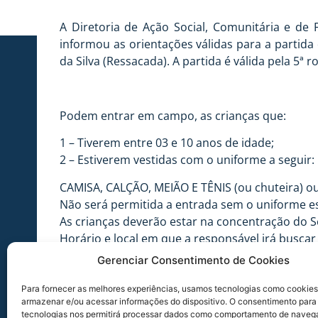
A Diretoria de Ação Social, Comunitária e de
informou as orientações válidas para a partida 
da Silva (Ressacada). A partida é válida pela 5ª
Podem entrar em campo, as crianças que:
1 – Tiverem entre 03 e 10 anos de idade;
2 – Estiverem vestidas com o uniforme a seguir:
CAMISA, CALÇÃO, MEIÃO E TÊNIS (ou chuteira) 
Não será permitida a entrada sem o uniforme es
As crianças deverão estar na concentração do S
Horário e local em que a responsável irá buscar 
Gerenciar Consentimento de Cookies
Setor A: Dirigir-se ao local, sozinhos até as 21h
Setor B (Grade de divisa entre o Setor A e B): 
Para fornecer as melhores experiências, usamos tecnologias como cookies
Setores C/D/E (Saída 3): 20h45min às 21h20min
armazenar e/ou acessar informações do dispositivo. O consentimento para
Setores H (Costeirinha): 20h45min às 21h20min
tecnologias nos permitirá processar dados como comportamento de naveg