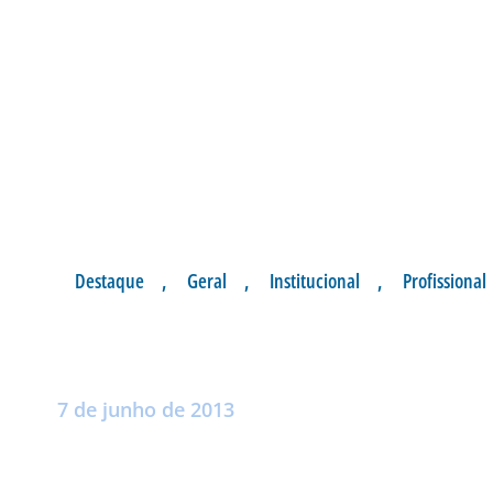
Destaque
,
Geral
,
Institucional
,
Profissional
ORIENTAÇÕES AO
Postado por:
André Palma Ribeiro
7 de junho de 2013