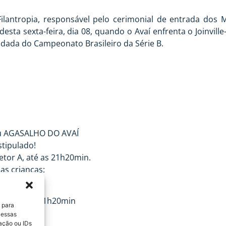
 Filantropia, responsável pelo cerimonial de entrada dos
desta sexta-feira, dia 08, quando o Avaí enfrenta o Joinvil
 rodada do Campeonato Brasileiro da Série B.
ou AGASALHO DO AVAÍ
tipulado!
etor A, até as 21h20min.
as crianças:
20min.
20h45min às 21h20min
 para
 essas
ação ou IDs