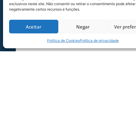
exclusivos neste site. Não consentir ou retirar o consentimento pode afetar
negativamente certos recursos e funções.
Organização dos Mascotinhos Avaianos
Maria Helena (Colaboradora) – 9947-6515
Nesi Furlani (Diretora Social) – 9981-0762
Aceitar
Negar
Ver prefe
Politica de Cookies
Política de privacidade