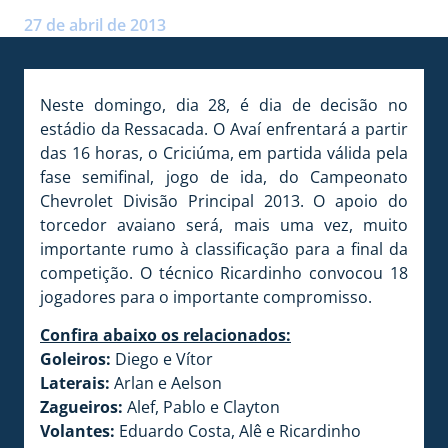
Postado por:
André Palma Ribeiro
27 de abril de 2013
Neste domingo, dia 28, é dia de decisão no
estádio da Ressacada. O Avaí enfrentará a partir
das 16 horas, o Criciúma, em partida válida pela
fase semifinal, jogo de ida, do Campeonato
Chevrolet Divisão Principal 2013. O apoio do
torcedor avaiano será, mais uma vez, muito
importante rumo à classificação para a final da
competição. O técnico Ricardinho convocou 18
jogadores para o importante compromisso.
Confira abaixo os relacionados:
Goleiros:
Diego e Vítor
Laterais:
Arlan e Aelson
Zagueiros:
Alef, Pablo e Clayton
Volantes:
Eduardo Costa, Alê e Ricardinho