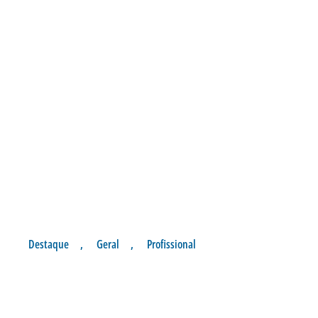
Destaque
,
Geral
,
Profissional
OS RELACIONADOS PARA A
DECISÃO