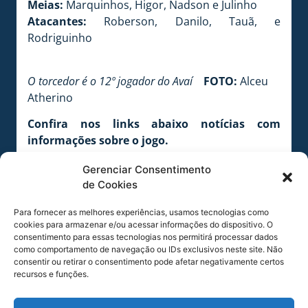
Meias:
Marquinhos, Higor, Nadson e Julinho
Atacantes:
Roberson, Danilo, Tauã, e
Rodriguinho
O torcedor é o 12º jogador do Avaí
FOTO:
Alceu
Atherino
Confira nos links abaixo notícias com
informações sobre o jogo.
Serviço do jogo para Avaí x Criciúma
Gerenciar Consentimento
Números de Avaí x Criciúma
de Cookies
Orientações aos Mascotes Mirins
Homenagem a Cordilheira Alta
Para fornecer as melhores experiências, usamos tecnologias como
Comunicado aos sócios
cookies para armazenar e/ou acessar informações do dispositivo. O
consentimento para essas tecnologias nos permitirá processar dados
COMPARTILHE ESSA NOTÍCIA
como comportamento de navegação ou IDs exclusivos neste site. Não
consentir ou retirar o consentimento pode afetar negativamente certos
recursos e funções.
MAIS NOTÍCIAS