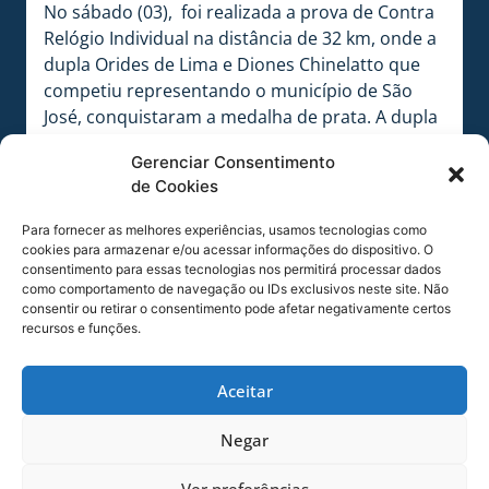
No sábado (03), foi realizada a prova de Contra
Relógio Individual na distância de 32 km, onde a
dupla Orides de Lima e Diones Chinelatto que
competiu representando o município de São
José, conquistaram a medalha de prata. A dupla
que representou o município de Florianópolis,
Gerenciar Consentimento
Alírio Seidler e Edson Corradi, conquistaram a
de Cookies
medalha de bronze. Já no domingo (4), foi
realizada a prova de Estrada na distância de
Para fornecer as melhores experiências, usamos tecnologias como
70km, com a formação do pódio se repetindo,
cookies para armazenar e/ou acessar informações do dispositivo. O
consentimento para essas tecnologias nos permitirá processar dados
Orides de Lima e Diones Chinelatto
como comportamento de navegação ou IDs exclusivos neste site. Não
conquistando mais uma medalha de prata e
consentir ou retirar o consentimento pode afetar negativamente certos
Alírio Seidler e Edson Corradi conquistaram
recursos e funções.
novamente a medalha de bronze.
Aceitar
‘’O campeonato Brasileiro é a principal
competição no segmento e conquistar quatro
Negar
das seis medalhas em disputa é um grande
resultado que merece ser muito comemorado, e
Ver preferências