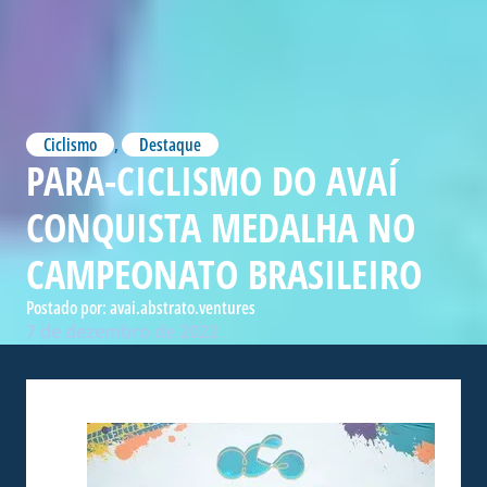
Ciclismo
,
Destaque
PARA-CICLISMO DO AVAÍ
CONQUISTA MEDALHA NO
CAMPEONATO BRASILEIRO
Postado por:
avai.abstrato.ventures
7 de dezembro de 2022