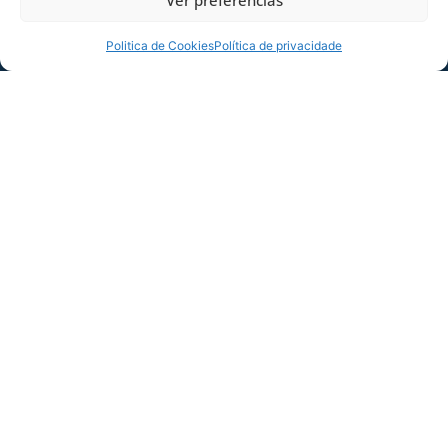
fruto de um longo trabalho que continuamos
dando sequência.’’ afirmou o técnico, Diones
Politica de Cookies
Política de privacidade
Chinelatto.
COMPARTILHE ESSA NOTÍCIA
MAIS NOTÍCIAS
SERVIÇO DE JOGO: AVAÍ X CRB-AL, PELA
21ª RODADA DA SÉRIE B