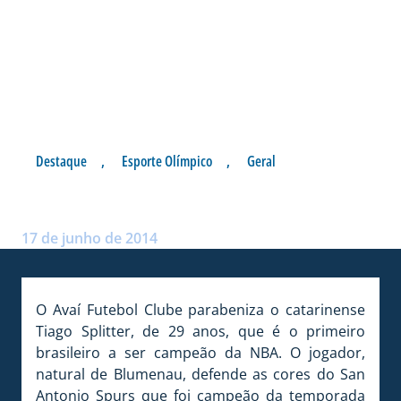
Destaque
,
Esporte Olímpico
,
Geral
PARABÉNS, TIAGO SPLITTER!
Postado por:
André Palma Ribeiro
17 de junho de 2014
O Avaí Futebol Clube parabeniza o catarinense
Tiago Splitter, de 29 anos, que é o primeiro
brasileiro a ser campeão da NBA. O jogador,
natural de Blumenau, defende as cores do San
Antonio Spurs que foi campeão da temporada