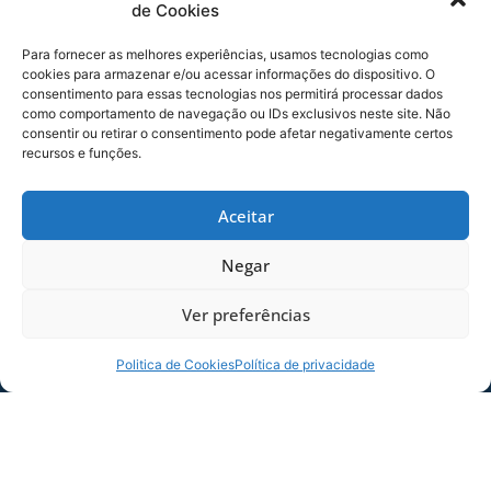
de Cookies
Para fornecer as melhores experiências, usamos tecnologias como
cookies para armazenar e/ou acessar informações do dispositivo. O
consentimento para essas tecnologias nos permitirá processar dados
como comportamento de navegação ou IDs exclusivos neste site. Não
consentir ou retirar o consentimento pode afetar negativamente certos
recursos e funções.
Aceitar
SERVIÇO DE JOGO: AVAÍ X CRB-AL, PELA
21ª RODADA DA SÉRIE B
Negar
Dias dos Pais vem aí, e na terça-feira (11/08)
Ver preferências
é dia de Avaí na Ressacada pela Série B!
Precisamos do
Politica de Cookies
Política de privacidade
06/08/2026
Sócio
Torcedor