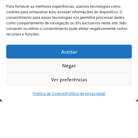
de São José, Plasc Embalagens e Chosen Bike
Para fornecer as melhores experiências, usamos tecnologias como
Shop.
cookies para armazenar e/ou acessar informações do dispositivo. O
consentimento para essas tecnologias nos permitirá processar dados
como comportamento de navegação ou IDs exclusivos neste site. Não
consentir ou retirar o consentimento pode afetar negativamente certos
recursos e funções.
Aceitar
Negar
Ver preferências
Politica de Cookies
Política de privacidade
COMPARTILHE ESSA NOTÍCIA
MAIS NOTÍCIAS