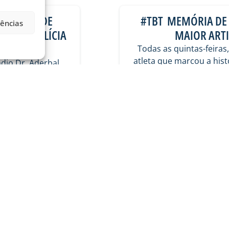
II CURSO DE
#TBT MEMÓRIA DE 
rências
OS DA POLÍCIA
MAIOR ARTI
F)
Todas as quintas-feiras
atleta que marcou a his
ádio Dr. Aderbal
aula” de alunos
06/08/2026
Memória
VER MAIS PUBLICAÇÕES