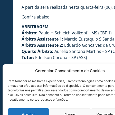
A partida será realizada nesta quarta-feira (06)
Confira abaixo:
ARBITRAGEM
Árbitro:
Paulo H Schleich Vollkopf – MS (CBF-1)
Árbitro Assistente 1:
Marcio Eustaquio S Santia
Árbitro Assistente 2:
Eduardo Goncalves da Cru
Quarto Árbitro:
Aurelio Santana Martins – SP (C
Tutor:
Ednilson Corona – SP (ASS)
INFORMAÇÕES DO JOGO
Gerenciar Consentimento de Cookies
Jogo:
Palmeiras x Avaí
Competição:
Copa do Brasil
Para fornecer as melhores experiências, usamos tecnologias como cookies
Data:
06/08/2014
armazenar e/ou acessar informações do dispositivo. O consentimento para
tecnologias nos permitirá processar dados como comportamento de naveg
Hora:
19h30
exclusivos neste site. Não consentir ou retirar o consentimento pode afetar
Estádio:
Pacaembu
negativamente certos recursos e funções.
Local:
São Paulo-SP
Aceitar
Negar
Ver prefe