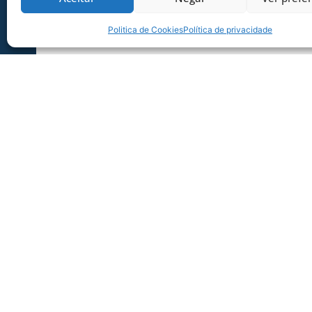
Politica de Cookies
Política de privacidade
SERVIÇO DE JOGO: AVAÍ X CRB-AL, PEL
SÉRIE B
Dias dos Pais vem aí, e na terça-feira (11/08
Ressacada pela Série B! Precisa
06/08/2026
Sócio Torcedor