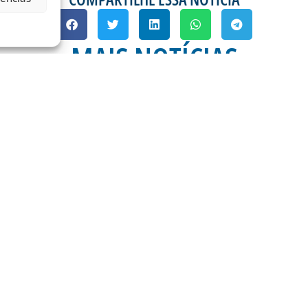
MAIS NOTÍCIAS
A 21ª RODADA DA
ESTÁDIO DA RESSA
OPERAÇÕES DE CONTR
RODOVIÁ
) é dia de Avaí na
mos do
Na manhã desta quinta-
Ramos da Silva (Ressac