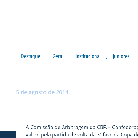
Destaque
,
Geral
,
Institucional
,
Juniores
,
PAULO VOLLKOPF 
Postado por:
André Palma Ribeiro
5 de agosto de 2014
A Comissão de Arbitragem da CBF, – Confederação
válido pela partida de volta da 3ª fase da Copa d