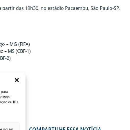
, a partir das 19h30, no estádio Pacaembu, São Paulo-SP.
go – MG (FIFA)
z – MS (CBF-1)
BF-2)
 para
 essas
ação ou IDs
COMPARTILHE ESSA NOTÍCIA
rências