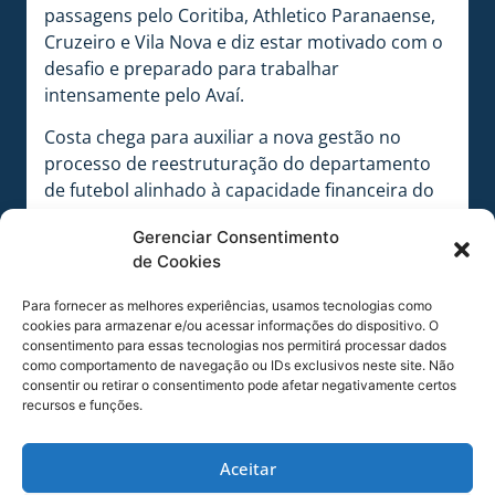
passagens pelo Coritiba, Athletico Paranaense,
Cruzeiro e Vila Nova e diz estar motivado com o
desafio e preparado para trabalhar
intensamente pelo Avaí.
Costa chega para auxiliar a nova gestão no
processo de reestruturação do departamento
de futebol alinhado à capacidade financeira do
Leão. Segundo ele, o objetivo é buscar
Gerenciar Consentimento
jogadores identificados com o espírito do Avaí,
de Cookies
marcado pela raça e pela entrega, que também
enxerguem como uma grande oportunidade
Para fornecer as melhores experiências, usamos tecnologias como
atuar pelo atual campeão catarinense. Além
cookies para armazenar e/ou acessar informações do dispositivo. O
disso, o perfil desejado inclui atletas com
consentimento para essas tecnologias nos permitirá processar dados
como comportamento de navegação ou IDs exclusivos neste site. Não
capacidade de rápida adaptação ao elenco, para
consentir ou retirar o consentimento pode afetar negativamente certos
que possam render o quanto antes dentro de
recursos e funções.
campo.
Aceitar
“Dentro dos planos, o principal é poder auxiliar