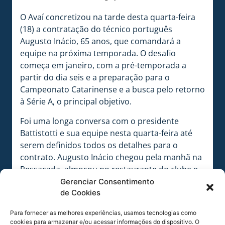
O Avaí concretizou na tarde desta quarta-feira
(18) a contratação do técnico português
Augusto Inácio, 65 anos, que comandará a
equipe na próxima temporada. O desafio
começa em janeiro, com a pré-temporada a
partir do dia seis e a preparação para o
Campeonato Catarinense e a busca pelo retorno
à Série A, o principal objetivo.
Foi uma longa conversa com o presidente
Battistotti e sua equipe nesta quarta-feira até
serem definidos todos os detalhes para o
contrato. Augusto Inácio chegou pela manhã na
Ressacada, almoçou no restaurante do clube e
logo depois definiu os detalhes de sua
Gerenciar Consentimento
contratação ao lado de seu agente.
de Cookies
Após o acerto, o novo técnico assistiu a um
Para fornecer as melhores experiências, usamos tecnologias como
cookies para armazenar e/ou acessar informações do dispositivo. O
vídeo apresentado pelo coordenador de futebol