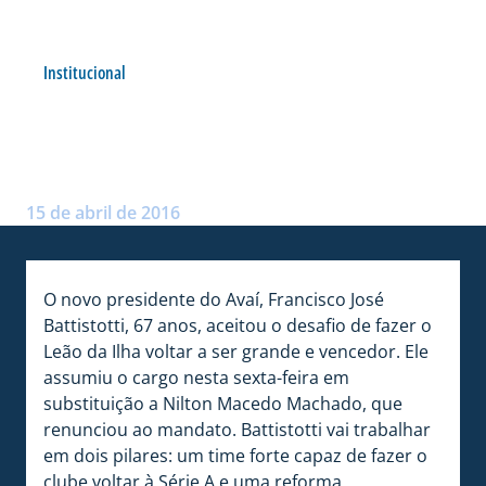
Institucional
BATTISTOTTI: “AVAÍ GRANDE
E VENCEDOR”
Postado por:
Rafael Xavier dos Passos
15 de abril de 2016
O novo presidente do Avaí, Francisco José
Battistotti, 67 anos, aceitou o desafio de fazer o
Leão da Ilha voltar a ser grande e vencedor. Ele
assumiu o cargo nesta sexta-feira em
substituição a Nilton Macedo Machado, que
renunciou ao mandato. Battistotti vai trabalhar
em dois pilares: um time forte capaz de fazer o
clube voltar à Série A e uma reforma