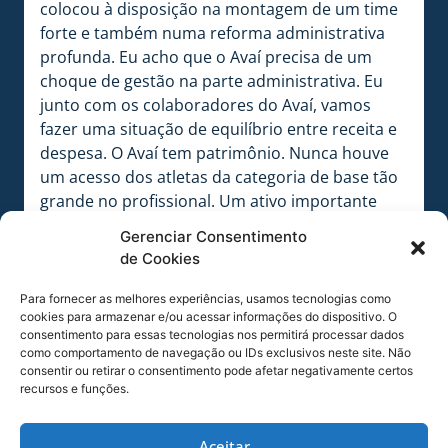
colocou à disposição na montagem de um time
forte e também numa reforma administrativa
profunda. Eu acho que o Avaí precisa de um
choque de gestão na parte administrativa. Eu
junto com os colaboradores do Avaí, vamos
fazer uma situação de equilíbrio entre receita e
despesa. O Avaí tem patrimônio. Nunca houve
um acesso dos atletas da categoria de base tão
grande no profissional. Um ativo importante
para gerar receita”, destacou o presidente.
Gerenciar Consentimento
de Cookies
Sobre os novos parceiros, Battistotti disse que
está conversando com presidentes de clubes da
Para fornecer as melhores experiências, usamos tecnologias como
Primeira Liga. “Muitos se colocaram à disposição
cookies para armazenar e/ou acessar informações do dispositivo. O
para ajudar com atletas e material na área do
consentimento para essas tecnologias nos permitirá processar dados
como comportamento de navegação ou IDs exclusivos neste site. Não
futebol. O elo de parcerias tem que ser o maior
consentir ou retirar o consentimento pode afetar negativamente certos
possível. Se não tiver parceiros fortes, não
recursos e funções.
avançaremos”.
Sobre a atual situação do futebol no Avaí, sem
Aceitar