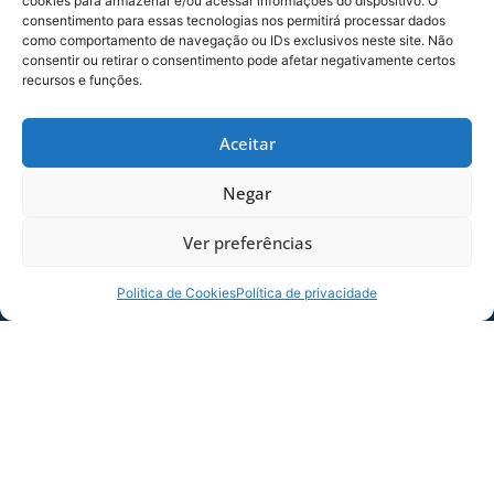
cookies para armazenar e/ou acessar informações do dispositivo. O
consentimento para essas tecnologias nos permitirá processar dados
como comportamento de navegação ou IDs exclusivos neste site. Não
consentir ou retirar o consentimento pode afetar negativamente certos
recursos e funções.
SERVIÇO DE JOGO: AVAÍ X CRB-AL, PELA
21ª RODADA DA SÉRIE B
Aceitar
Dias dos Pais vem aí, e na terça-feira (11/08)
é dia de Avaí na Ressacada pela Série B!
Negar
Precisamos do
Ver preferências
06/08/2026
Sócio
Torcedor
Politica de Cookies
Política de privacidade