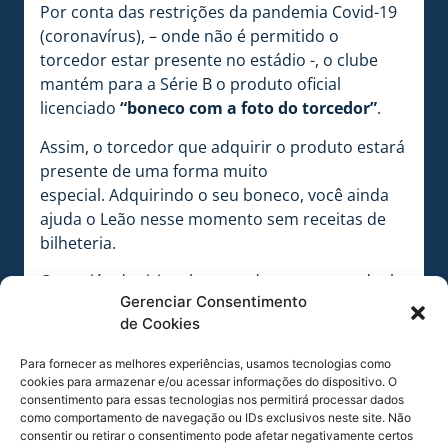
Por conta das restrições da pandemia Covid-19
(coronavírus), – onde não é permitido o
torcedor estar presente no estádio -, o clube
mantém para a Série B o produto oficial
licenciado
“boneco com a foto do torcedor”
.
Assim, o torcedor que adquirir o produto estará
presente de uma forma muito
especial. Adquirindo o seu boneco, você ainda
ajuda o Leão nesse momento sem receitas de
bilheteria.
Quem já adquiriu o boneco durante o estadual,
Gerenciar Consentimento
não paga mais nada para mante-lo na
de Cookies
Ressacada.
Para fornecer as melhores experiências, usamos tecnologias como
Os valores são:
cookies para armazenar e/ou acessar informações do dispositivo. O
Aos sócios:
R$39,90⁣
consentimento para essas tecnologias nos permitirá processar dados
www.sempreavai.com.br
como comportamento de navegação ou IDs exclusivos neste site. Não
consentir ou retirar o consentimento pode afetar negativamente certos