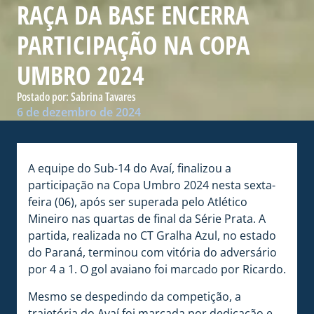
RAÇA DA BASE ENCERRA
PARTICIPAÇÃO NA COPA
UMBRO 2024
Postado por:
Sabrina Tavares
6 de dezembro de 2024
A equipe do Sub-14 do Avaí, finalizou a
participação na Copa Umbro 2024 nesta sexta-
feira (06), após ser superada pelo Atlético
Mineiro nas quartas de final da Série Prata. A
partida, realizada no CT Gralha Azul, no estado
do Paraná, terminou com vitória do adversário
por 4 a 1. O gol avaiano foi marcado por Ricardo.
Mesmo se despedindo da competição, a
trajetória do Avaí foi marcada por dedicação e