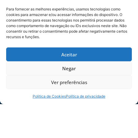
Para fornecer as melhores experiências, usamos tecnologias como
cookies para armazenar e/ou acessar informações do dispositivo. O
consentimento para essas tecnologias nos permitirá processar dados
como comportamento de navegação ou IDs exclusivos neste site. Não
consentir ou retirar o consentimento pode afetar negativamente certos
recursos e funções.
Aceitar
Foto: Beno Küster
/
Avaí F.C.
COMPARTILHE ESSA NOTÍCIA
Negar
Ver preferências
MAIS NOTÍCIAS
Politica de Cookies
Política de privacidade