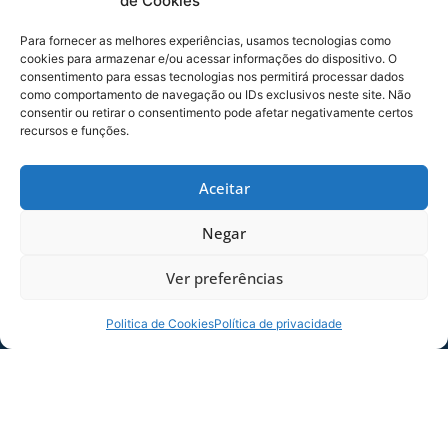
de Cookies
no Brasileirão Série B. Foto: Fabiano
Rateke/Avaí F.C.
Para fornecer as melhores experiências, usamos tecnologias como
cookies para armazenar e/ou acessar informações do dispositivo. O
consentimento para essas tecnologias nos permitirá processar dados
como comportamento de navegação ou IDs exclusivos neste site. Não
consentir ou retirar o consentimento pode afetar negativamente certos
recursos e funções.
Aceitar
Negar
Ver preferências
O lateral Devid foi o capitão do Avaí, na
partida. Foto: Fabiano Rateke/Avaí F.C.
Politica de Cookies
Política de privacidade