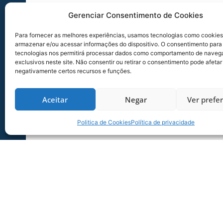
Gerenciar Consentimento de Cookies
Para fornecer as melhores experiências, usamos tecnologias como cookies
armazenar e/ou acessar informações do dispositivo. O consentimento para
tecnologias nos permitirá processar dados como comportamento de naveg
exclusivos neste site. Não consentir ou retirar o consentimento pode afetar
negativamente certos recursos e funções.
Aceitar
Negar
Ver prefe
Politica de Cookies
Política de privacidade
SERVIÇO DE JOGO: AVAÍ X CRB-AL, PEL
SÉRIE B
Dias dos Pais vem aí, e na terça-feira (11/08
Ressacada pela Série B! Precisa