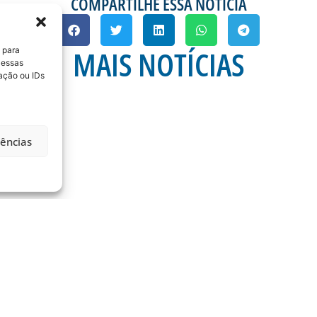
COMPARTILHE ESSA NOTÍCIA
MAIS NOTÍCIAS
 para
 essas
ação ou IDs
rências
A 21ª RODADA DA
ESTÁDIO DA RESSA
OPERAÇÕES DE CONTR
RODOVIÁ
) é dia de Avaí na
mos do
Na manhã desta quinta-
Ramos da Silva (Ressac